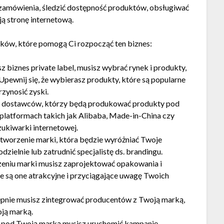
 zamówienia, śledzić dostępność produktów, obsługiwać
ą stronę internetową.
kroków, które pomogą Ci rozpocząć ten biznes:
 biznes private label, musisz wybrać rynek i produkty,
pewnij się, że wybierasz produkty, które są popularne
zynosić zyski.
ć dostawców, którzy będą produkować produkty pod
latformach takich jak Alibaba, Made-in-China czy
ukiwarki internetowej.
tworzenie marki, która będzie wyróżniać Twoje
zielnie lub zatrudnić specjalistę ds. brandingu.
zeniu marki musisz zaprojektować opakowania i
że są one atrakcyjne i przyciągające uwagę Twoich
ępnie musisz zintegrować producentów z Twoją marką,
ją marką.
 pod Twoją marką musisz uruchomić kampanię