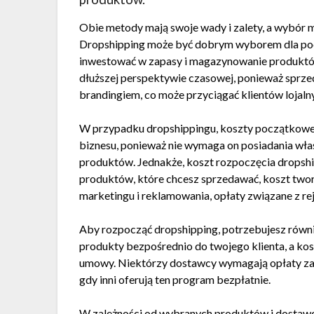
Obie metody mają swoje wady i zalety, a wybór mi
Dropshipping może być dobrym wyborem dla poc
inwestować w zapasy i magazynowanie produktów.
dłuższej perspektywie czasowej, ponieważ sprze
brandingiem, co może przyciągać klientów lojal
W przypadku dropshippingu, koszty początkowe 
biznesu, ponieważ nie wymaga on posiadania w
produktów. Jednakże, koszt rozpoczęcia dropship
produktów, które chcesz sprzedawać, koszt tworz
marketingu i reklamowania, opłaty związane z reje
Aby rozpocząć dropshipping, potrzebujesz równ
produkty bezpośrednio do twojego klienta, a ko
umowy. Niektórzy dostawcy wymagają opłaty za 
gdy inni oferują ten program bezpłatnie.
W zależności od wybranych produktów i dostaw