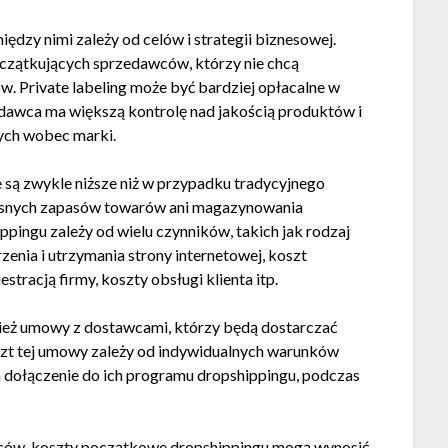
ędzy nimi zależy od celów i strategii biznesowej.
zątkujących sprzedawców, którzy nie chcą
 Private labeling może być bardziej opłacalne w
dawca ma większą kontrolę nad jakością produktów i
nych wobec marki.
są zwykle niższe niż w przypadku tradycyjnego
łasnych zapasów towarów ani magazynowania
pingu zależy od wielu czynników, takich jak rodzaj
enia i utrzymania strony internetowej, koszt
stracją firmy, koszty obsługi klienta itp.
ież umowy z dostawcami, którzy będą dostarczać
szt tej umowy zależy od indywidualnych warunków
dołączenie do ich programu dropshippingu, podczas
ców, koszty początkowe dropshippingu mogą wynosić