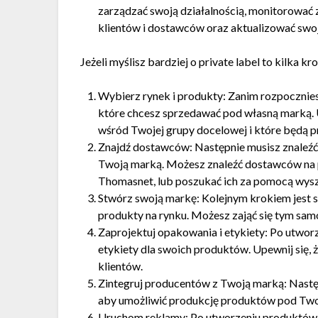
zarządzać swoją działalnością, monitorować
klientów i dostawców oraz aktualizować swoj
Jeżeli myślisz bardziej o private label to kilka 
Wybierz rynek i produkty: Zanim rozpoczniesz
które chcesz sprzedawać pod własną marką. U
wśród Twojej grupy docelowej i które będą pr
Znajdź dostawców: Następnie musisz znaleź
Twoją marką. Możesz znaleźć dostawców na p
Thomasnet, lub poszukać ich za pomocą wysz
Stwórz swoją markę: Kolejnym krokiem jest s
produkty na rynku. Możesz zająć się tym samod
Zaprojektuj opakowania i etykiety: Po utwor
etykiety dla swoich produktów. Upewnij się, 
klientów.
Zintegruj producentów z Twoją marką: Nast
aby umożliwić produkcję produktów pod Two
Uruchom reklamy: Po utworzeniu produktów