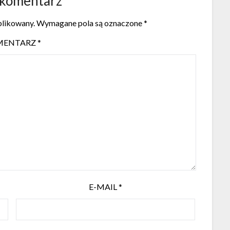
 komentarz
blikowany.
Wymagane pola są oznaczone
*
MENTARZ
*
E-MAIL
*