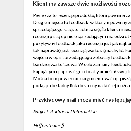
Klient ma zawsze dwie możliwości pozos
Pierwsza to recenzja produktu, która powinna z
Drugie miejsce to feedback, w którym powinny zn
sprzedającego. Często zdarza się, że klienci mies
recenzji piszą opinie o sprzedającym i na odwrót 
pozytywny feedback jako recenzja jest jak najba
tak naprawdę jest recenzją warto się nachylić. Po
wejściu w opis sprzedającego zobaczy feedback 
bardziej wartościowa. W celu zamiany feedbacku
kupującym i poprosić go o to aby umieścił swój fe
Można to odpowiednio uargumentować np. pisząc 
podając dokładny link do strony na której można
Przykładowy mail może mieć następując
Subject: Additional Information
Hi [[firstname]],