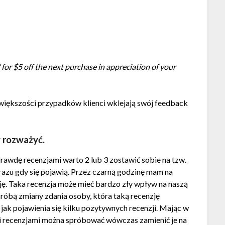
* for $5 off the next purchase in appreciation of your
 większości przypadków klienci wklejają swój feedback
y rozważyć.
rawdę recenzjami warto 2 lub 3 zostawić sobie na tzw.
d razu gdy się pojawią. Przez czarną godzinę mam na
ę. Taka recenzja może mieć bardzo zły wpływ na naszą
róbą zmiany zdania osoby, która taką recenzję
jak pojawienia się kilku pozytywnych recenzji. Mając w
i recenzjami można spróbować wówczas zamienić je na