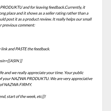
 PRODUKTU and for leaving feedback.Currently, it
g place and it shows as a seller rating rather than a
ld post it as a product review. It really helps our small
ur previous comment:
 link and PASTE the feedback.
in=[[ASIN ]]
ife and we really appreciate your time. Your public
out of your NAZWA PRODUKTU.
We are very appreciative
er of NAZWA FIRMY.
d, start of the week, etc]]!