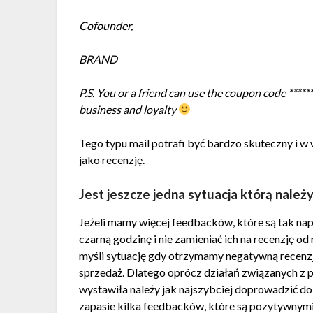
Cofounder,
BRAND
P.S. You or a friend can use the coupon code *****
business and loyalty
Tego typu mail potrafi być bardzo skuteczny i w
jako recenzję.
Jest jeszcze jedna sytuacja którą należ
Jeżeli mamy więcej feedbacków, które są tak nap
czarną godzinę i nie zamieniać ich na recenzję o
myśli sytuację gdy otrzymamy negatywną recenzj
sprzedaż. Dlatego oprócz działań związanych z p
wystawiła należy jak najszybciej doprowadzić do 
zapasie kilka feedbacków, które są pozytywnym