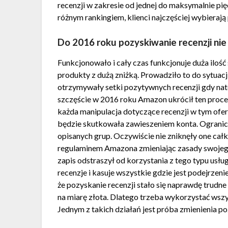
recenzji w zakresie od jednej do maksymalnie p
różnym rankingiem, klienci najczęściej wybieraj
Do 2016 roku pozyskiwanie recenzji nie
Funkcjonowało i cały czas funkcjonuje duża ilość 
produkty z dużą zniżką. Prowadziło to do sytuacj
otrzymywały setki pozytywnych recenzji gdy nat
szczęście w 2016 roku Amazon ukrócił ten proce
każda manipulacja dotyczące recenzji w tym ofe
będzie skutkowała zawieszeniem konta. Ogranic
opisanych grup. Oczywiście nie zniknęły one cał
regulaminem Amazona zmieniając zasady swojego
zapis odstraszył od korzystania z tego typu usłu
recenzje i kasuje wszystkie gdzie jest podejrzen
że pozyskanie recenzji stało się naprawdę trudne
na miarę złota. Dlatego trzeba wykorzystać wsz
Jednym z takich działań jest próba zmienienia p