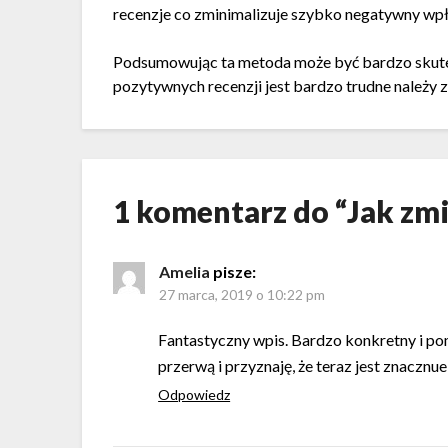
recenzje co zminimalizuje szybko negatywny wpły
Podsumowując ta metoda może być bardzo skutec
pozytywnych recenzji jest bardzo trudne należy z
1 komentarz do “
Jak zm
Amelia
pisze:
27 marca, 2019 o 10:22 pm
Fantastyczny wpis. Bardzo konkretny i po
przerwą i przyznaję, że teraz jest znacznu
Odpowiedz