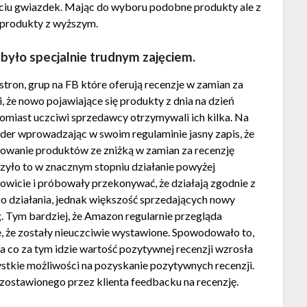
ięciu gwiazdek. Mając do wyboru podobne produkty ale z
ą produkty z wyższym.
 było specjalnie trudnym zajęciem.
stron, grup na FB które oferują recenzje w zamian za
i, że nowo pojawiające się produkty z dnia na dzień
omiast uczciwi sprzedawcy otrzymywali ich kilka. Na
der wprowadzając w swoim regulaminie jasny zapis, że
rowanie produktów ze zniżką w zamian za recenzję
zyło to w znacznym stopniu działanie powyżej
kowicie i próbowały przekonywać, że działają zgodnie z
 działania, jednak większość sprzedających nowy
g. Tym bardziej, że Amazon regularnie przegląda
ie, że zostały nieuczciwie wystawione. Spowodowało to,
 a co za tym idzie wartość pozytywnej recenzji wzrosła
ystkie możliwości na pozyskanie pozytywnych recenzji.
ozostawionego przez klienta feedbacku na recenzję.